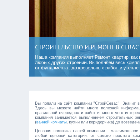
СТРОИТЕЛЬСТВО И РЕМОНТ В СЕВА
ных
Наша компания выполняет
Ремонт квартир,
как 
рки, ну и
любых других строений. Выполняем весь компл
от
фундамента
, до
кровельных работ
, и
утепле
Вы попали на сайт компании "СтройСевас". Значит в
Здесь вы можете найти много полезной информаци
правильной очередности работ и, много чего интере
компания занимается выполнением строительных ре
(
ванной комнаты
, кухни или коридорчика) до возведен
Ценовая политика нашей компании - максимальное
любой ценовой категории: от самого простого кос