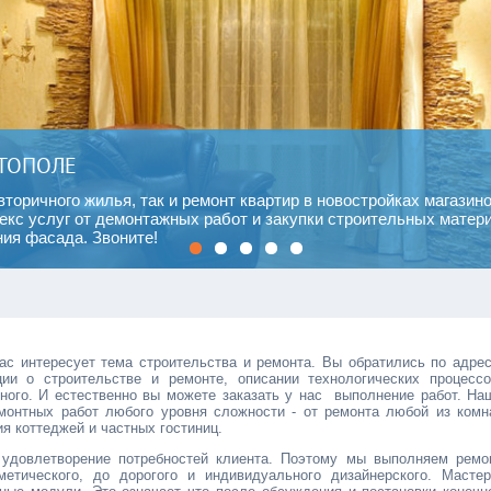
СТОПОЛЕ
вторичного жилья, так и
ремонт квартир в новостройках
магазино
екс услуг от
демонтажных работ
и
закупки строительных матер
ния фасада.
Звоните!
1
2
3
4
5
ас интересует тема строительства и ремонта. Вы обратились по адрес
и о строительстве и ремонте, описании технологических процессо
сного. И естественно вы можете заказать у нас выполнение работ. На
монтных работ любого уровня сложности - от ремонта любой из комн
ия коттеджей и частных гостиниц.
 удовлетворение потребностей клиента. Поэтому мы выполняем ремо
метического, до дорогого и индивидуального дизайнерского. Мастер